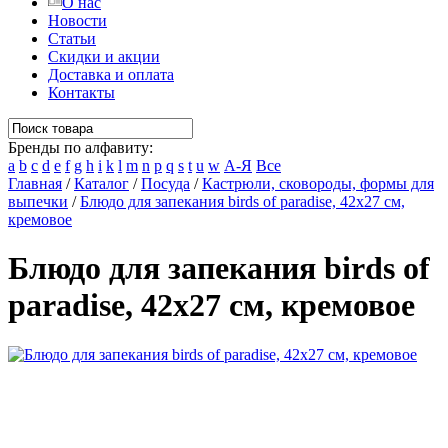
О нас
Новости
Статьи
Скидки и акции
Доставка и оплата
Контакты
Бренды по алфавиту:
a
b
c
d
e
f
g
h
i
k
l
m
n
p
q
s
t
u
w
А-Я
Все
Главная
/
Каталог
/
Посуда
/
Кастрюли, сковороды, формы для
выпечки
/
Блюдо для запекания birds of paradise, 42х27 см,
кремовое
Блюдо для запекания birds of
paradise, 42х27 см, кремовое