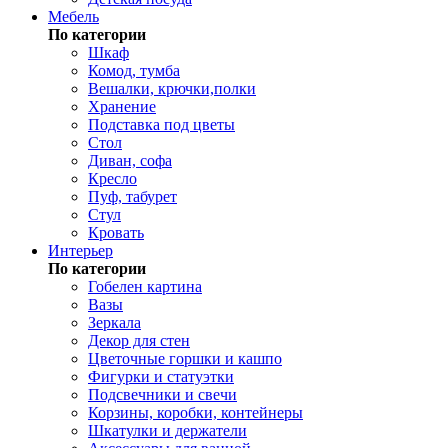
Мебель
По категории
Шкаф
Комод, тумба
Вешалки, крючки,полки
Хранение
Подставка под цветы
Стол
Диван, софа
Кресло
Пуф, табурет
Стул
Кровать
Интерьер
По категории
Гобелен картина
Вазы
Зеркала
Декор для стен
Цветочные горшки и кашпо
Фигурки и статуэтки
Подсвечники и свечи
Корзины, коробки, контейнеры
Шкатулки и держатели