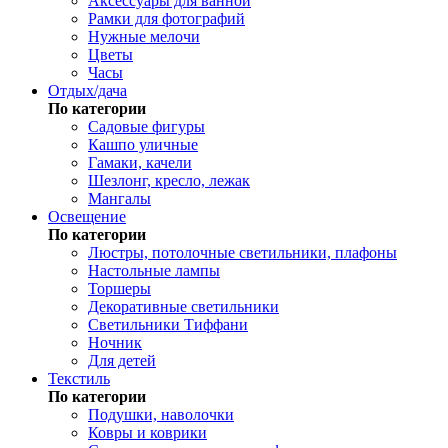
Аксессуары для ванной
Рамки для фотографий
Нужные мелочи
Цветы
Часы
Отдых/дача
По категории
Садовые фигуры
Кашпо уличные
Гамаки, качели
Шезлонг, кресло, лежак
Мангалы
Освещение
По категории
Люстры, потолочные светильники, плафоны
Настольные лампы
Торшеры
Декоративные светильники
Светильники Тиффани
Ночник
Для детей
Текстиль
По категории
Подушки, наволочки
Ковры и коврики