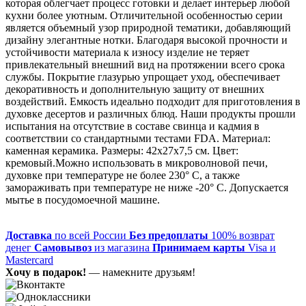
которая облегчает процесс готовки и делает интерьер любой
кухни более уютным. Отличительной особенностью серии
является объемный узор природной тематики, добавляющий
дизайну элегантные нотки. Благодаря высокой прочности и
устойчивости материала к износу изделие не теряет
привлекательный внешний вид на протяжении всего срока
службы. Покрытие глазурью упрощает уход, обеспечивает
декоративность и дополнительную защиту от внешних
воздействий. Емкость идеально подходит для приготовления в
духовке десертов и различных блюд. Наши продукты прошли
испытания на отсутствие в составе свинца и кадмия в
соответствии со стандартными тестами FDA. Материал:
каменная керамика. Размеры: 42х27х7,5 см. Цвет:
кремовый.Можно использовать в микроволновой печи,
духовке при температуре не более 230° C, а также
замораживать при температуре не ниже -20° C. Допускается
мытье в посудомоечной машине.
Доставка
по всей России
Без предоплаты
100% возврат
денег
Самовывоз
из магазина
Принимаем карты
Visa и
Mastercard
Хочу в подарок!
— намекните друзьям!