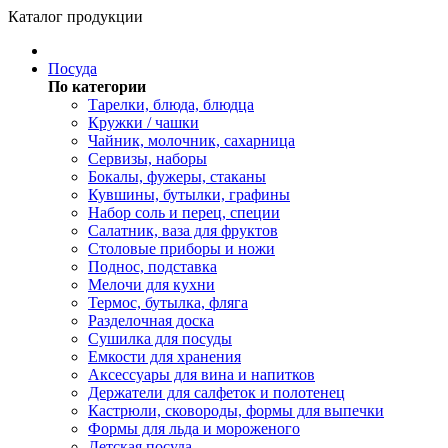
Каталог продукции
Посуда
По категории
Тарелки, блюда, блюдца
Кружки / чашки
Чайник, молочник, сахарница
Сервизы, наборы
Бокалы, фужеры, стаканы
Кувшины, бутылки, графины
Набор соль и перец, специи
Салатник, ваза для фруктов
Столовые приборы и ножи
Поднос, подставка
Мелочи для кухни
Термос, бутылка, фляга
Разделочная доска
Сушилка для посуды
Емкости для хранения
Аксессуары для вина и напитков
Держатели для салфеток и полотенец
Кастрюли, сковороды, формы для выпечки
Формы для льда и мороженого
Детская посуда