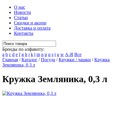
О нас
Новости
Статьи
Скидки и акции
Доставка и оплата
Контакты
Бренды по алфавиту:
a
b
c
d
e
f
g
h
i
k
l
m
n
p
q
s
t
u
w
А-Я
Все
Главная
/
Каталог
/
Посуда
/
Кружки / чашки
/
Кружка
Земляника, 0,3 л
Кружка Земляника, 0,3 л