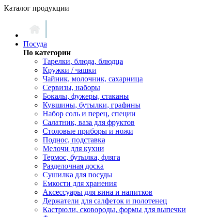
Каталог продукции
Посуда
По категории
Тарелки, блюда, блюдца
Кружки / чашки
Чайник, молочник, сахарница
Сервизы, наборы
Бокалы, фужеры, стаканы
Кувшины, бутылки, графины
Набор соль и перец, специи
Салатник, ваза для фруктов
Столовые приборы и ножи
Поднос, подставка
Мелочи для кухни
Термос, бутылка, фляга
Разделочная доска
Сушилка для посуды
Емкости для хранения
Аксессуары для вина и напитков
Держатели для салфеток и полотенец
Кастрюли, сковороды, формы для выпечки