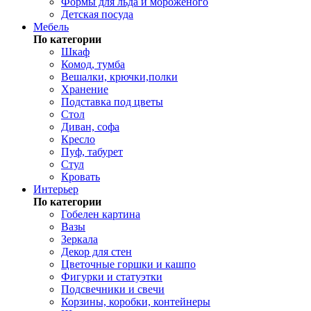
Формы для льда и мороженого
Детская посуда
Мебель
По категории
Шкаф
Комод, тумба
Вешалки, крючки,полки
Хранение
Подставка под цветы
Стол
Диван, софа
Кресло
Пуф, табурет
Стул
Кровать
Интерьер
По категории
Гобелен картина
Вазы
Зеркала
Декор для стен
Цветочные горшки и кашпо
Фигурки и статуэтки
Подсвечники и свечи
Корзины, коробки, контейнеры