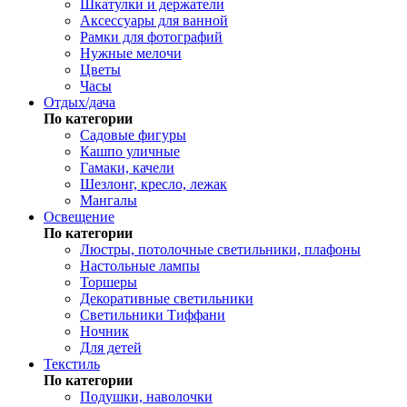
Шкатулки и держатели
Аксессуары для ванной
Рамки для фотографий
Нужные мелочи
Цветы
Часы
Отдых/дача
По категории
Садовые фигуры
Кашпо уличные
Гамаки, качели
Шезлонг, кресло, лежак
Мангалы
Освещение
По категории
Люстры, потолочные светильники, плафоны
Настольные лампы
Торшеры
Декоративные светильники
Светильники Тиффани
Ночник
Для детей
Текстиль
По категории
Подушки, наволочки