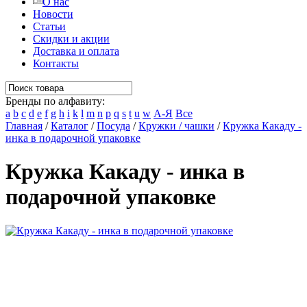
О нас
Новости
Статьи
Скидки и акции
Доставка и оплата
Контакты
Бренды по алфавиту:
a
b
c
d
e
f
g
h
i
k
l
m
n
p
q
s
t
u
w
А-Я
Все
Главная
/
Каталог
/
Посуда
/
Кружки / чашки
/
Кружка Какаду -
инка в подарочной упаковке
Кружка Какаду - инка в
подарочной упаковке