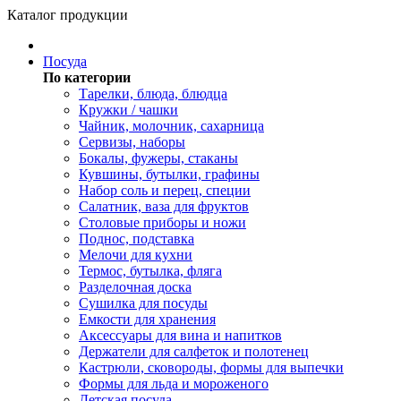
Каталог продукции
Посуда
По категории
Тарелки, блюда, блюдца
Кружки / чашки
Чайник, молочник, сахарница
Сервизы, наборы
Бокалы, фужеры, стаканы
Кувшины, бутылки, графины
Набор соль и перец, специи
Салатник, ваза для фруктов
Столовые приборы и ножи
Поднос, подставка
Мелочи для кухни
Термос, бутылка, фляга
Разделочная доска
Сушилка для посуды
Емкости для хранения
Аксессуары для вина и напитков
Держатели для салфеток и полотенец
Кастрюли, сковороды, формы для выпечки
Формы для льда и мороженого
Детская посуда