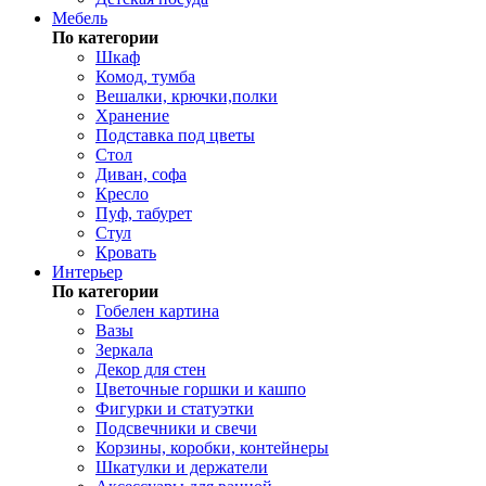
Мебель
По категории
Шкаф
Комод, тумба
Вешалки, крючки,полки
Хранение
Подставка под цветы
Стол
Диван, софа
Кресло
Пуф, табурет
Стул
Кровать
Интерьер
По категории
Гобелен картина
Вазы
Зеркала
Декор для стен
Цветочные горшки и кашпо
Фигурки и статуэтки
Подсвечники и свечи
Корзины, коробки, контейнеры
Шкатулки и держатели