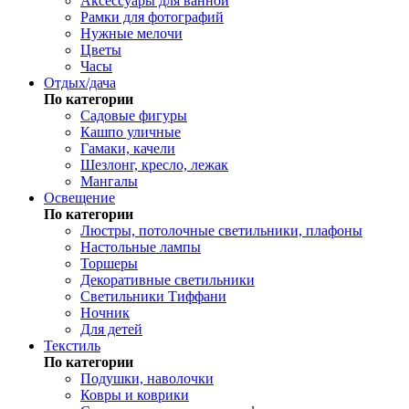
Аксессуары для ванной
Рамки для фотографий
Нужные мелочи
Цветы
Часы
Отдых/дача
По категории
Садовые фигуры
Кашпо уличные
Гамаки, качели
Шезлонг, кресло, лежак
Мангалы
Освещение
По категории
Люстры, потолочные светильники, плафоны
Настольные лампы
Торшеры
Декоративные светильники
Светильники Тиффани
Ночник
Для детей
Текстиль
По категории
Подушки, наволочки
Ковры и коврики