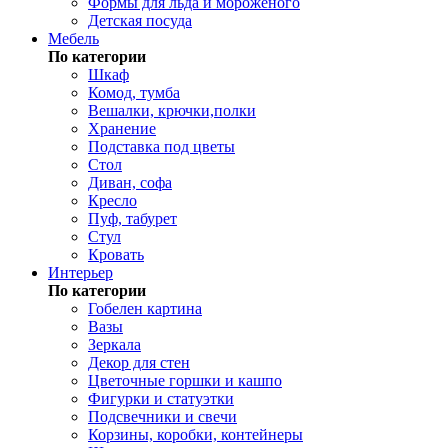
Формы для льда и мороженого
Детская посуда
Мебель
По категории
Шкаф
Комод, тумба
Вешалки, крючки,полки
Хранение
Подставка под цветы
Стол
Диван, софа
Кресло
Пуф, табурет
Стул
Кровать
Интерьер
По категории
Гобелен картина
Вазы
Зеркала
Декор для стен
Цветочные горшки и кашпо
Фигурки и статуэтки
Подсвечники и свечи
Корзины, коробки, контейнеры