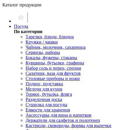
Каталог продукции
Посуда
По категории
Тарелки, блюда, блюдца
Кружки / чашки
Чайник, молочник, сахарница
Сервизы, наборы
Бокалы, фужеры, стаканы
Кувшины, бутылки, графины
Набор соль и перец, специи
Салатник, ваза для фруктов
Столовые приборы и ножи
Поднос, подставка
Мелочи для кухни
Термос, бутылка, фляга
Разделочная доска
Сушилка для посуды
Емкости для хранения
Аксессуары для вина и напитков
Держатели для салфеток и полотенец
Кастрюли, сковороды, формы для выпечки