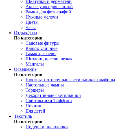
Шкатулки и держатели
Аксессуары для ванной
Рамки для фотографий
Нужные мелочи
Цветы
Часы
Отдых/дача
По категории
Садовые фигуры
Кашпо уличные
Гамаки, качели
Шезлонг, кресло, лежак
Мангалы
Освещение
По категории
Люстры, потолочные светильники, плафоны
Настольные лампы
Торшеры
Декоративные светильники
Светильники Тиффани
Ночник
Для детей
Текстиль
По категории
Подушки, наволочки