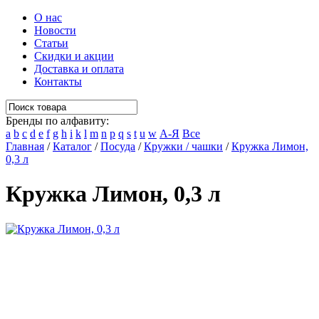
О нас
Новости
Статьи
Скидки и акции
Доставка и оплата
Контакты
Бренды по алфавиту:
a
b
c
d
e
f
g
h
i
k
l
m
n
p
q
s
t
u
w
А-Я
Все
Главная
/
Каталог
/
Посуда
/
Кружки / чашки
/
Кружка Лимон,
0,3 л
Кружка Лимон, 0,3 л