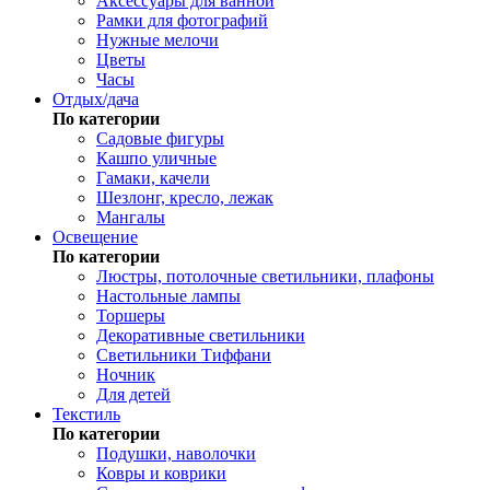
Аксессуары для ванной
Рамки для фотографий
Нужные мелочи
Цветы
Часы
Отдых/дача
По категории
Садовые фигуры
Кашпо уличные
Гамаки, качели
Шезлонг, кресло, лежак
Мангалы
Освещение
По категории
Люстры, потолочные светильники, плафоны
Настольные лампы
Торшеры
Декоративные светильники
Светильники Тиффани
Ночник
Для детей
Текстиль
По категории
Подушки, наволочки
Ковры и коврики