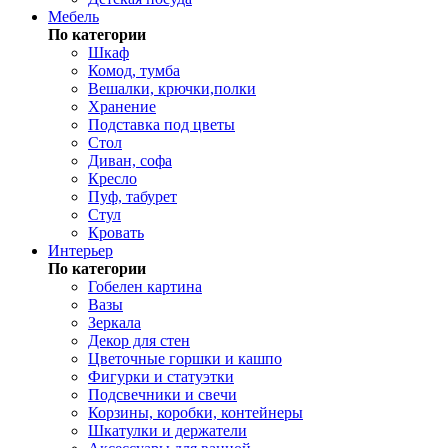
Мебель
По категории
Шкаф
Комод, тумба
Вешалки, крючки,полки
Хранение
Подставка под цветы
Стол
Диван, софа
Кресло
Пуф, табурет
Стул
Кровать
Интерьер
По категории
Гобелен картина
Вазы
Зеркала
Декор для стен
Цветочные горшки и кашпо
Фигурки и статуэтки
Подсвечники и свечи
Корзины, коробки, контейнеры
Шкатулки и держатели