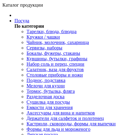
Каталог продукции
Посуда
По категории
Тарелки, блюда, блюдца
Кружки / чашки
Чайник, молочник, сахарница
Сервизы, наборы
Бокалы, фужеры, стаканы
Кувшины, бутылки, графины
Набор соль и перец, специи
Салатник, ваза для фруктов
Столовые приборы и ножи
Поднос, подставка
Мелочи для кухни
Термос, бутылка, фляга
Разделочная доска
Сушилка для посуды
Емкости для хранения
Аксессуары для вина и напитков
Держатели для салфеток и полотенец
Кастрюли, сковороды, формы для выпечки
Формы для льда и мороженого
Детская посуда