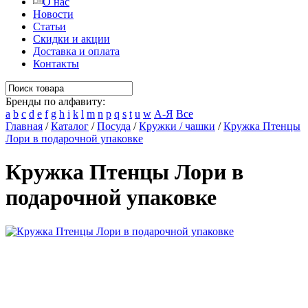
О нас
Новости
Статьи
Скидки и акции
Доставка и оплата
Контакты
Бренды по алфавиту:
a
b
c
d
e
f
g
h
i
k
l
m
n
p
q
s
t
u
w
А-Я
Все
Главная
/
Каталог
/
Посуда
/
Кружки / чашки
/
Кружка Птенцы
Лори в подарочной упаковке
Кружка Птенцы Лори в
подарочной упаковке