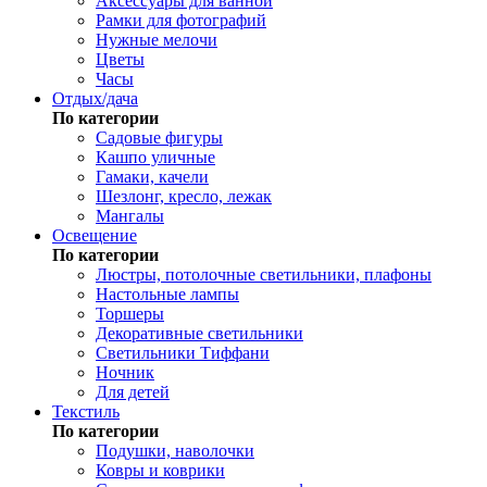
Аксессуары для ванной
Рамки для фотографий
Нужные мелочи
Цветы
Часы
Отдых/дача
По категории
Садовые фигуры
Кашпо уличные
Гамаки, качели
Шезлонг, кресло, лежак
Мангалы
Освещение
По категории
Люстры, потолочные светильники, плафоны
Настольные лампы
Торшеры
Декоративные светильники
Светильники Тиффани
Ночник
Для детей
Текстиль
По категории
Подушки, наволочки
Ковры и коврики