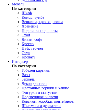
Мебель
По категории
Шкаф
Комод, тумба
Вешалки, крючки,полки
Хранение
Подставка под цветы
Стол
Диван, софа
Кресло
Пуф, табурет
Стул
Кровать
Интерьер
По категории
Гобелен картина
Вазы
Зеркала
Декор для стен
Цветочные горшки и кашпо
Фигурки и статуэтки
Подсвечники и свечи
Корзины, коробки, контейнеры
Шкатулки и держатели