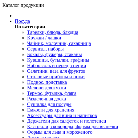
Каталог продукции
Посуда
По категории
Тарелки, блюда, блюдца
Кружки / чашки
Чайник, молочник, сахарница
Сервизы, наборы
Бокалы, фужеры, стаканы
Кувшины, бутылки, графины
Набор соль и перец, специи
Салатник, ваза для фруктов
Столовые приборы и ножи
Поднос, подставка
Мелочи для кухни
Термос, бутылка, фляга
Разделочная доска
Сушилка для посуды
Емкости для хранения
Аксессуары для вина и напитков
Держатели для салфеток и полотенец
Кастрюли, сковороды, формы для выпечки
Формы для льда и мороженого
Детская посуда