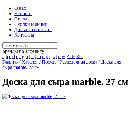
О нас
Новости
Статьи
Скидки и акции
Доставка и оплата
Контакты
Бренды по алфавиту:
a
b
c
d
e
f
g
h
i
k
l
m
n
p
q
s
t
u
w
А-Я
Все
Главная
/
Каталог
/
Посуда
/
Разделочная доска
/
Доска для
сыра marble, 27 см
Доска для сыра marble, 27 см