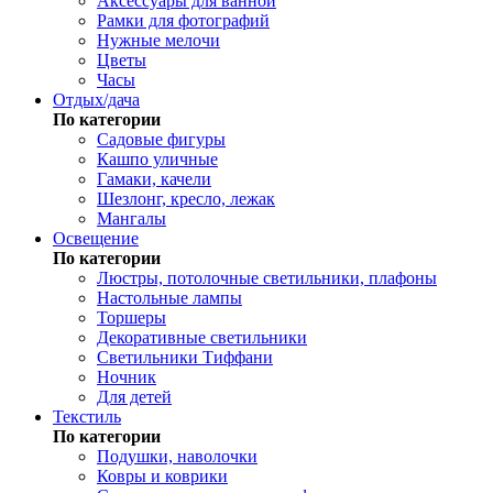
Аксессуары для ванной
Рамки для фотографий
Нужные мелочи
Цветы
Часы
Отдых/дача
По категории
Садовые фигуры
Кашпо уличные
Гамаки, качели
Шезлонг, кресло, лежак
Мангалы
Освещение
По категории
Люстры, потолочные светильники, плафоны
Настольные лампы
Торшеры
Декоративные светильники
Светильники Тиффани
Ночник
Для детей
Текстиль
По категории
Подушки, наволочки
Ковры и коврики