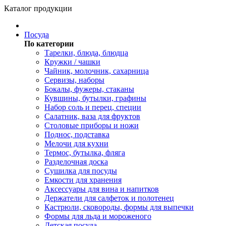
Каталог продукции
Посуда
По категории
Тарелки, блюда, блюдца
Кружки / чашки
Чайник, молочник, сахарница
Сервизы, наборы
Бокалы, фужеры, стаканы
Кувшины, бутылки, графины
Набор соль и перец, специи
Салатник, ваза для фруктов
Столовые приборы и ножи
Поднос, подставка
Мелочи для кухни
Термос, бутылка, фляга
Разделочная доска
Сушилка для посуды
Емкости для хранения
Аксессуары для вина и напитков
Держатели для салфеток и полотенец
Кастрюли, сковороды, формы для выпечки
Формы для льда и мороженого
Детская посуда