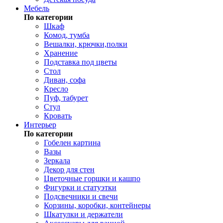
Мебель
По категории
Шкаф
Комод, тумба
Вешалки, крючки,полки
Хранение
Подставка под цветы
Стол
Диван, софа
Кресло
Пуф, табурет
Стул
Кровать
Интерьер
По категории
Гобелен картина
Вазы
Зеркала
Декор для стен
Цветочные горшки и кашпо
Фигурки и статуэтки
Подсвечники и свечи
Корзины, коробки, контейнеры
Шкатулки и держатели