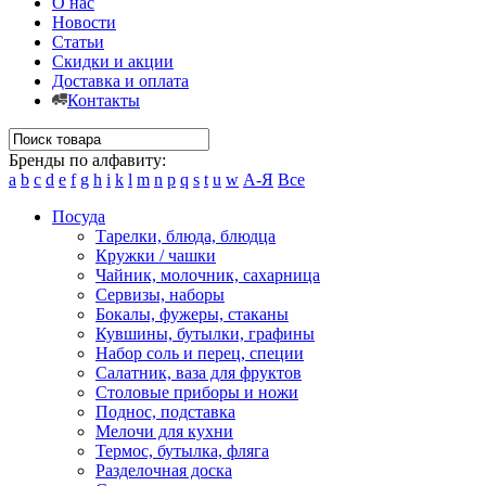
О нас
Новости
Статьи
Скидки и акции
Доставка и оплата
Контакты
Бренды по алфавиту:
a
b
c
d
e
f
g
h
i
k
l
m
n
p
q
s
t
u
w
А-Я
Все
Посуда
Тарелки, блюда, блюдца
Кружки / чашки
Чайник, молочник, сахарница
Сервизы, наборы
Бокалы, фужеры, стаканы
Кувшины, бутылки, графины
Набор соль и перец, специи
Салатник, ваза для фруктов
Столовые приборы и ножи
Поднос, подставка
Мелочи для кухни
Термос, бутылка, фляга
Разделочная доска